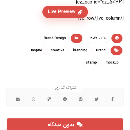
[cz_gap id=”cz_50136″]
Live Preview
[/vc_column][/vc_row]
Brand Design
2017-06-10
inspire
creative
branding
Brand
stamp
mockup
بدون دیدگاه