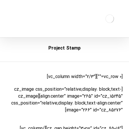
Project Stamp
[vc_row 0=””][vc_column width=”2/3″]
[cz_image css_position=”relative;display: block;text-
align:center” image=”265″ id=”cz_15245″][cz_image
css_position=”relative;display: block;text-align:center”
image=”266″ id=”cz_85276″]
[cz_gap height=”30px” id=”cz_65016″][/vc_column]