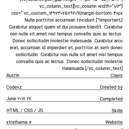
[vc_column width=”1/3″][vc_column_text
css=”.vc_custom_1497307579609{margin-bottom: 40px
!important;}”]Nulla porttitor accumsan tincidunt.
Curabitur aliquet quam id dui posuere blandit. Curabitur
non nulla sit amet nisl tempus convallis quis ac lectus.
Donec sollicitudin molestie malesuada. Curabitur arcu
erat, accumsan id imperdiet et, porttitor at sem donec
sollicitudin. Curabitur non nulla sit amet nisl tempus
convallis quis ac lectus. Donec sollicitudin molestie
malesuada.[/vc_column_text]
Austin
Client
Codevz
Created by
27 June 2017
Completed
HTML / CSS / JS
Skills
xtratheme.ir
Website