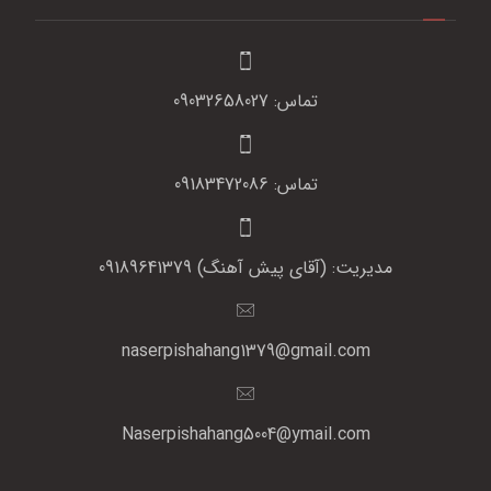
تماس: 09032658027
تماس: 09183472086
مدیریت: (آقای پیش آهنگ) 09189641379
naserpishahang1379@gmail.com
Naserpishahang5004@ymail.com